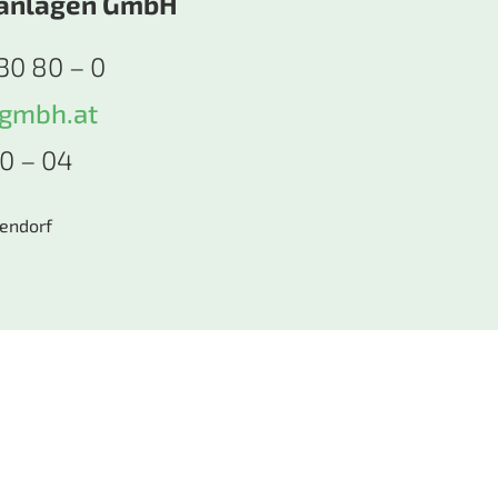
anlagen GmbH
30 80 – 0
-gmbh.at
80 – 04
endorf