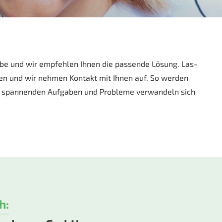
­be und wir emp­feh­len Ih­nen die pas­sen­de Lö­sung. Las­
ren und wir neh­men Kon­takt mit Ih­nen auf. So wer­den
u span­nen­den Auf­ga­ben und Pro­ble­me ver­wan­deln sich
h: