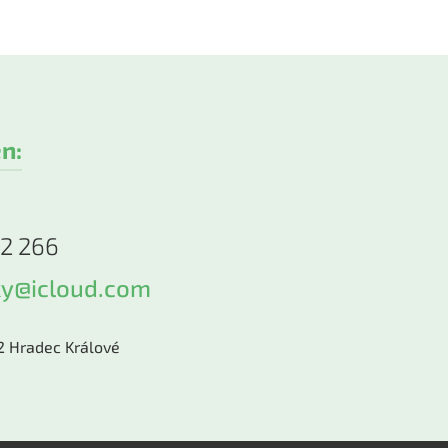
n:
32 266
ky@icloud.com
 Hradec Králové