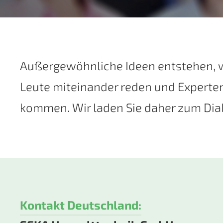
Au­ßer­ge­wöhn­li­che Ide­en ent­ste­hen, 
Leu­te mit­ein­an­der re­den und Ex­per­t
kom­men. Wir la­den Sie da­her zum Dia­
Kontakt Deutschland: