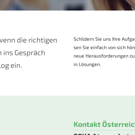
wenn die rich­ti­gen
Schil­dern Sie uns Ihre Auf­ga
sen Sie ein­fach von sich hö­
en ins Ge­spräch
neue Her­aus­for­de­run­gen z
log ein.
in Lö­sun­gen.
Kontakt Österreic